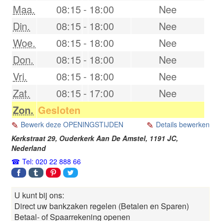
Maa.
08:15
-
18:00
Nee
Din.
08:15
-
18:00
Nee
Woe.
08:15
-
18:00
Nee
Don.
08:15
-
18:00
Nee
Vri.
08:15
-
18:00
Nee
Zat.
08:15
-
17:00
Nee
Zon.
Gesloten
Bewerk deze OPENINGSTIJDEN
Details bewerken
Kerkstraat 29,
Ouderkerk Aan De Amstel
,
1191 JC
,
Nederland
Tel: 020 22 888 66
U kunt bij ons:
Direct uw bankzaken regelen (Betalen en Sparen)
Betaal- of Spaarrekening openen