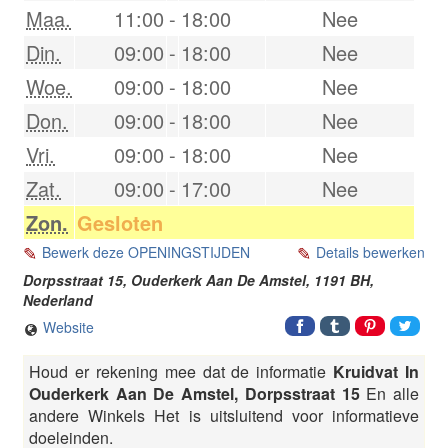
Maa.
11:00
-
18:00
Nee
Din.
09:00
-
18:00
Nee
Woe.
09:00
-
18:00
Nee
Don.
09:00
-
18:00
Nee
Vri.
09:00
-
18:00
Nee
Zat.
09:00
-
17:00
Nee
Zon.
Gesloten
Bewerk deze OPENINGSTIJDEN
Details bewerken
Dorpsstraat 15,
Ouderkerk Aan De Amstel
,
1191 BH
,
Nederland
Website
Houd er rekening mee dat de informatie
Kruidvat In
Ouderkerk Aan De Amstel, Dorpsstraat 15
En alle
andere Winkels Het is uitsluitend voor informatieve
doeleinden.